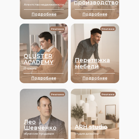
производство
Агентство недвижимости
Подробнее
Подробнее
Реклама
Реклама
QLUSTER
Перетяжка
ACADEMY
мебели
IT-школа
Подробнее
Подробнее
Реклама
Реклама
Лео
ARH studio
Шевченко
обучение продажам
студия дизайна