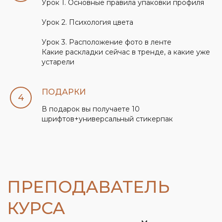
Урок 1. Основные правила упаковки профиля
Урок 2. Психология цвета
Урок 3. Расположение фото в ленте
Всем привет!
Какие раскладки сейчас в тренде, а какие уже
устарели
Я практикующий интернет-маркетолог.
Работаю в PR-агентстве, клиентами
которого являются зарубежные
ПОДАРКИ
компании из абсолютно разных сфер
В подарок вы получаете 10
(от крупных производителей штор
шрифтов+универсальный стикерпак
до косметологических центров).
В конце осени 2022 я решила
осуществить свою мечту - поделиться с
Вами своими знаниями
и опытом в создании Reels
и продвижении в Instagram*.
Поэтому запустила комплексный
авторский курс