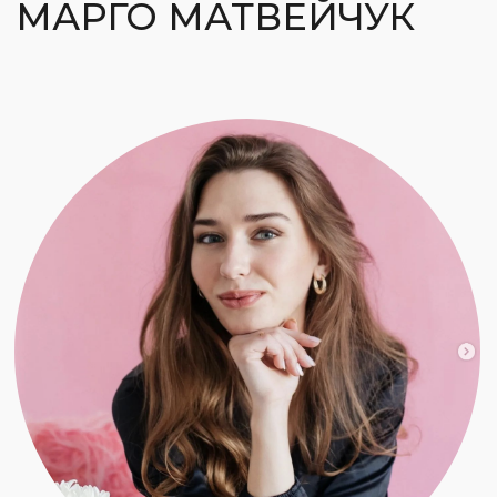
"МАРКЕТИНГ | REELS | ВИЗУАЛ "
Курс состоит из 3 полноценных модулей,
в которых раскрыты нюансы правильной
упаковки профиля, создания эффектных
Reels и секреты алгоритмов Инстаграм*.
Приобретя этот курс единожды,
вы имеете к нему доступ навсегда.
Время действовать!
Т
АРИФЫ КУРСА