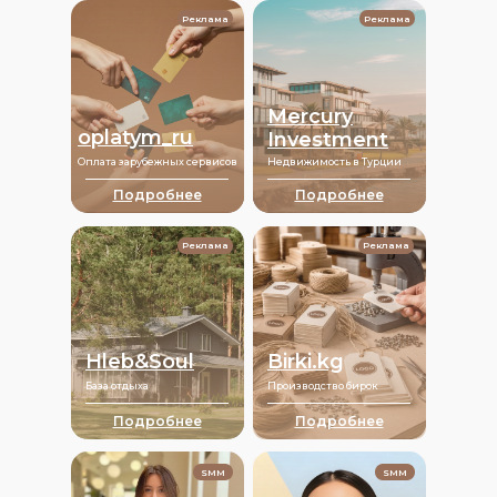
Реклама
Реклама
Mercury
oplatym_ru
Investment
Оплата зарубежных сервисов
Недвижимость в Турции
Подробнее
Подробнее
Реклама
Реклама
Hleb&Soul
Birki.kg
База отдыха
Производство бирок
Подробнее
Подробнее
SMM
SMM