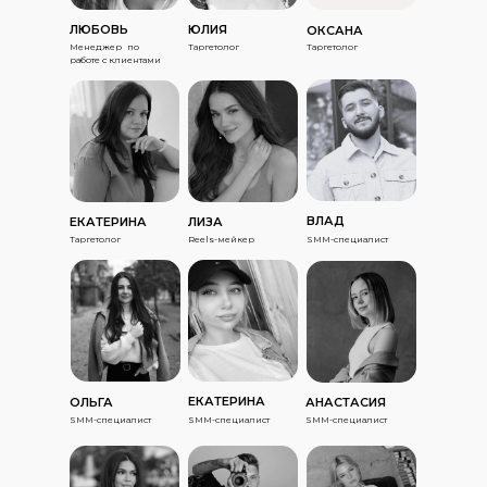
ЛЮБОВЬ
ЮЛИЯ
ОКСАНА
Менеджер по
Таргетолог
Таргетолог
работе с клиентами
ВЛАД
ЕКАТЕРИНА
ЛИЗА
Таргетолог
Reels-мейкер
SMM-специалист
ЕКАТЕРИНА
ОЛЬГА
АНАСТАСИЯ
SMM-специалист
SMM-специалист
SMM-специалист