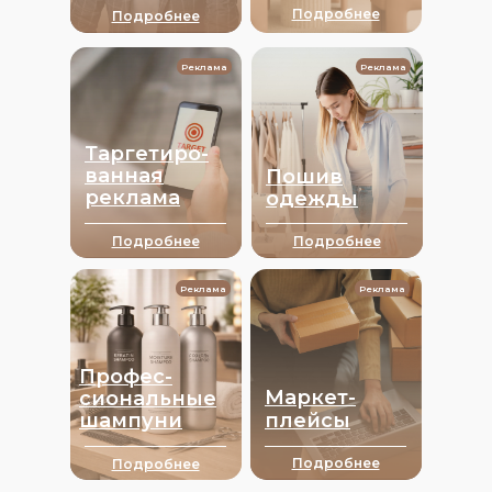
Подробнее
Подробнее
Реклама
Реклама
Таргетиро-
ванная
Пошив
реклама
одежды
Подробнее
Подробнее
Реклама
Реклама
Профес-
Маркет-
сиональные
шампуни
плейсы
Подробнее
Подробнее