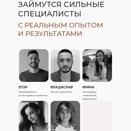
ЗАЙМУТСЯ СИЛЬНЫЕ
Подробнее
Подробнее
СПЕЦИАЛИСТЫ
С РЕАЛЬНЫМ ОПЫТОМ
И РЕЗУЛЬТАТАМИ
ЕГОР
ВЛАДИСЛАВ
ИРИНА
Руководитель
Бизнес-ассистент
Менеджер
& менеджер проектов
проектов &
маркетолог