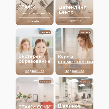
ЭТАЖИ
Детейлинг
центр
Агентство недвижимости
Подробнее
Подробнее
Реклама
Реклама
Экстерен
Курсы
образование
косметологии
Подробнее
Подробнее
Реклама
Реклама
Швейное
ЭТАЖИ СОЧИ